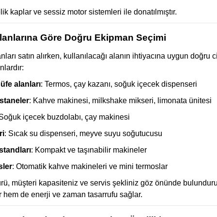
k kaplar ve sessiz motor sistemleri ile donatılmıştır.
lanlarına Göre Doğru Ekipman Seçimi
ları satın alırken, kullanılacağı alanın ihtiyacına uygun doğru
nlardır:
üfe alanları
: Termos, çay kazanı, soğuk içecek dispenseri
staneler
: Kahve makinesi, milkshake mikseri, limonata ünitesi
 Soğuk içecek buzdolabı, çay makinesi
ri
: Sıcak su dispenseri, meyve suyu soğutucusu
standları
: Kompakt ve taşınabilir makineler
sler
: Otomatik kahve makineleri ve mini termoslar
ürü, müşteri kapasiteniz ve servis şekliniz göz önünde bulundu
ırır hem de enerji ve zaman tasarrufu sağlar.