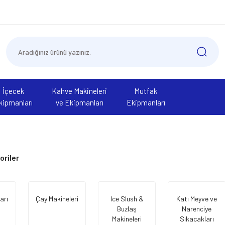
İçecek
Kahve Makineleri
Mutfak
kipmanları
ve Ekipmanları
Ekipmanları
goriler
arı
Çay Makineleri
Ice Slush &
Katı Meyve ve
Buzlaş
Narenciye
Makineleri
Sıkacakları