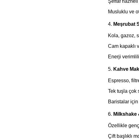
Şeffaf hazneli 
Musluklu ve ot
4.
Meşrubat S
Kola, gazoz, s
Cam kapaklı ve
Enerji verimlil
5.
Kahve Maki
Espresso, filt
Tek tuşla çok 
Baristalar içi
6.
Milkshake 
Özellikle genç
Çift başlıklı 