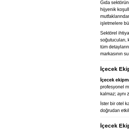
Gıda sektöründ
hijyenik koşul
mutfaklarından
işletmelere bü
Sektörel ihtiy
soğutucuları, 
tüm detayların
markasının su
İçecek Eki
İçecek ekipm
profesyonel mu
kalmaz; aynı z
İster bir otel 
doğrudan etkili
İçecek Ekip