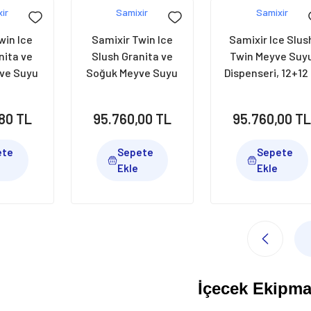
ir
Samixir
Samixir
win Ice
Samixir Twin Ice
Samixir Ice Slus
nita ve
Slush Granita ve
Twin Meyve Suy
ve Suyu
Soğuk Meyve Suyu
Dispenseri, 12+12 
 12+12 L,
Dispenseri, 12+12 L,
Sarı, SLUSH24.
USH24.I
Siyah, SLUSH24.B
80 TL
95.760,00 TL
95.760,00 T
ete
Sepete
Sepete
Ekle
Ekle
İçecek Ekipma