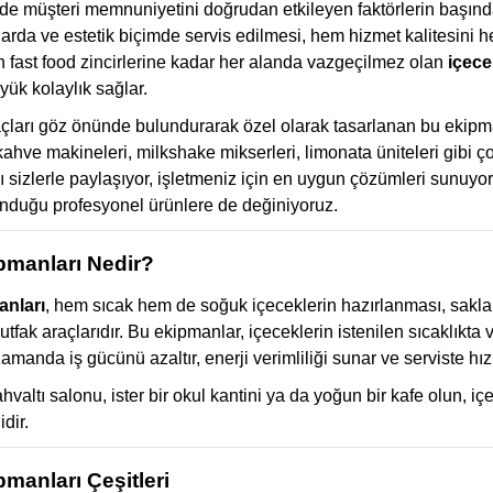
e müşteri memnuniyetini doğrudan etkileyen faktörlerin başında
larda ve estetik biçimde servis edilmesi, hem hizmet kalitesini he
 fast food zincirlerine kadar her alanda vazgeçilmez olan
içece
yük kolaylık sağlar.
açları göz önünde bulundurarak özel olarak tasarlanan bu ekipma
kahve makineleri, milkshake mikserleri, limonata üniteleri gibi 
ı sizlerle paylaşıyor, işletmeniz için en uygun çözümleri sunuyor
nduğu profesyonel ürünlere de değiniyoruz.
pmanları Nedir?
anları
, hem sıcak hem de soğuk içeceklerin hazırlanması, saklanm
tfak araçlarıdır. Bu ekipmanlar, içeceklerin istenilen sıcaklıkt
amanda iş gücünü azaltır, enerji verimliliği sunar ve serviste hız
kahvaltı salonu, ister bir okul kantini ya da yoğun bir kafe olun, i
dir.
manları Çeşitleri