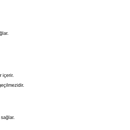
ğlar.
 içerir.
eçilmezidir.
 sağlar.