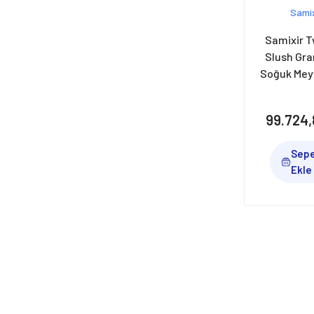
Samix
Ugolini (4)
Samixir T
Robot Coupe (3)
Slush Gra
Fulimera (2)
Soğuk Mey
Dispenseri,
Circle (1)
Inox, SL
Süper Mikser (1)
99.724,
Sep
Ekle