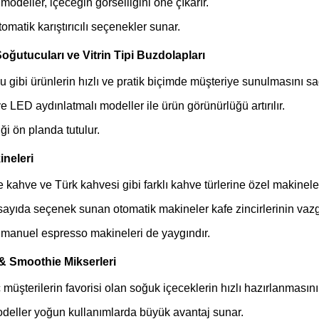
modeller, içeceğin görselliğini öne çıkarır.
omatik karıştırıcılı seçenekler sunar.
oğutucuları ve Vitrin Tipi Buzdolapları
u gibi ürünlerin hızlı ve pratik biçimde müşteriye sunulmasını sa
 LED aydınlatmalı modeller ile ürün görünürlüğü artırılır.
iği ön planda tutulur.
neleri
re kahve ve Türk kahvesi gibi farklı kahve türlerine özel makineler
sayıda seçenek sunan otomatik makineler kafe zincirlerinin vazg
n manuel espresso makineleri de yaygındır.
& Smoothie Mikserleri
 müşterilerin favorisi olan soğuk içeceklerin hızlı hazırlanmasını
modeller yoğun kullanımlarda büyük avantaj sunar.