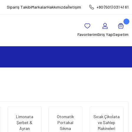
Sipariş Takibi
Markalar
Hakkımızda
İletişim
+90 (501) 031 41 61
Favorilerim
Giriş Yap
Sepetim
Limonata
Otomatik
Sıcak Çikolata
Şerbet &
Portakal
ve Sahlep
Ayran
Sıkma
Makineleri