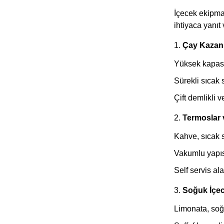
İçecek ekipman
ihtiyaca yanıt 
1.
Çay Kazanl
Yüksek kapasit
Sürekli sıcak 
Çift demlikli v
2.
Termoslar v
Kahve, sıcak s
Vakumlu yapıs
Self servis ala
3.
Soğuk İçec
Limonata, soğu