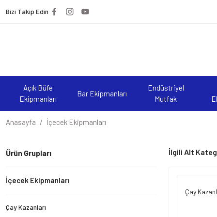
Bizi Takip Edin
Açık Büfe
Endüstriyel
Bar Ekipmanları
Ekipmanları
Mutfak
E
Anasayfa
İçecek Ekipmanları
İlgili Alt Kate
Ürün Grupları
İçecek Ekipmanları
Çay Kazanl
Çay Kazanları