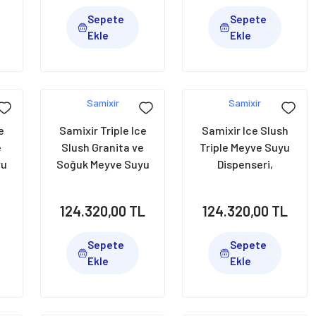
Sepete
Sepete
Ekle
Ekle
Samixir
Samixir
e
Samixir Triple Ice
Samixir Ice Slush
e
Slush Granita ve
Triple Meyve Suyu
yu
Soğuk Meyve Suyu
Dispenseri,
Dispenseri,
12+12+12 L, Sarı,
,
12+12+12 L, Siyah,
SLUSH36.Y
L
124.320,00 TL
124.320,00 TL
SLUSH36.B
Sepete
Sepete
Ekle
Ekle