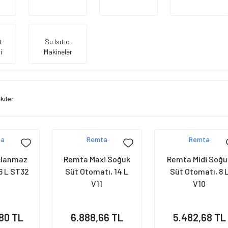
t
Su Isıtıcı
i
Makineler
kiler
ta
Remta
Remta
slanmaz
Remta Maxi Soğuk
Remta Midi Soğu
36 L ST32
Süt Otomatı, 14 L
Süt Otomatı, 8 
V11
V10
80 TL
6.888,66 TL
5.482,68 TL