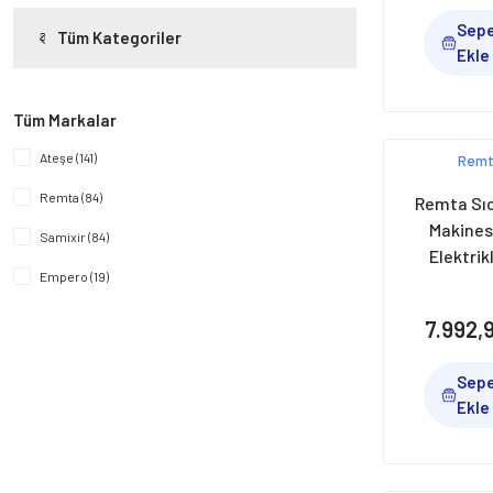
Sep
Tüm Kategoriler
Ekle
Tüm Markalar
Ateşe (141)
Rem
Remta (84)
Remta Sı
Makinesi
Samixir (84)
Elektrik
Empero (19)
Çayista (9)
7.992,
Santos (7)
Sep
Bravilor Bonamat (5)
Ekle
KEF (5)
ZÜMEX (5)