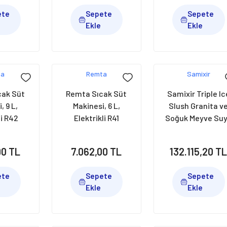
ete
Sepete
Sepete
Ekle
Ekle
ta
Remta
Samixir
cak Süt
Remta Sıcak Süt
Samixir Triple Ic
, 9 L,
Makinesi, 6 L,
Slush Granita v
li R42
Elektrikli R41
Soğuk Meyve Su
Dispenseri,
12+12+12 L, Inox
90 TL
7.062,00 TL
132.115,20 T
SLUSH36.I
ete
Sepete
Sepete
Ekle
Ekle