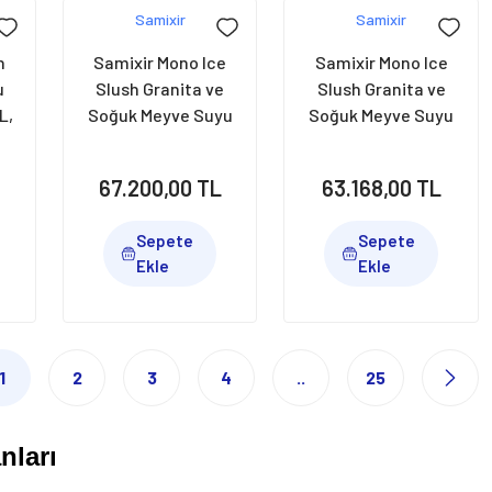
Samixir
Samixir
h
Samixir Mono Ice
Samixir Mono Ice
u
Slush Granita ve
Slush Granita ve
L,
Soğuk Meyve Suyu
Soğuk Meyve Suyu
Y
Dispenseri, 12 L,
Dispenseri, 12 L,
Inox, SLUSH12.I
Siyah, SLUSH12.B
L
67.200,00 TL
63.168,00 TL
Sepete
Sepete
Ekle
Ekle
1
2
3
4
..
25
nları