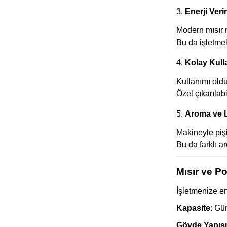
3.
Enerji Verim
Modern mısır m
Bu da işletmel
4.
Kolay Kull
Kullanımı oldu
Özel çıkarılab
5.
Aroma ve Le
Makineyle pişir
Bu da farklı 
Mısır ve P
İşletmenize 
Kapasite
: Gü
Gövde Yapısı