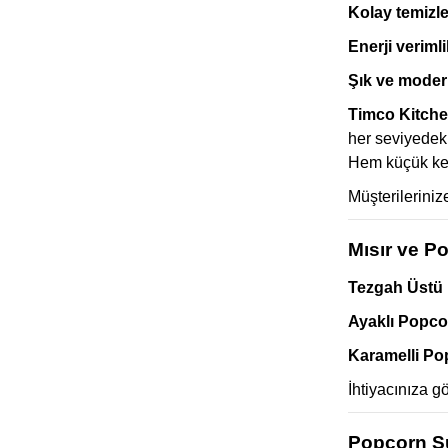
Kolay temizle
Enerji verimlil
Şık ve moder
Timco Kitche
her seviyedeki
Hem küçük ker
Müşterilerinize
Mısır ve P
Tezgah Üstü 
Ayaklı Popco
Karamelli Po
İhtiyacınıza g
Popcorn Su