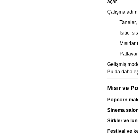
açar.
Çalışma adımla
Taneler,
Isıtıcı s
Mısırlar 
Patlayan
Gelişmiş model
Bu da daha eş
Mısır ve P
Popcorn maki
Sinema salon
Sirkler ve lu
Festival ve 