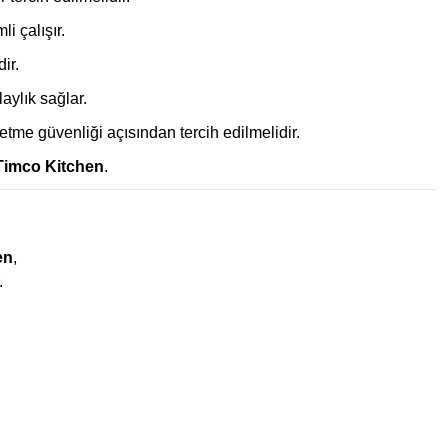
i çalışır.
ir.
aylık sağlar.
etme güvenliği açısından tercih edilmelidir.
Timco Kitchen
.
en
,
.