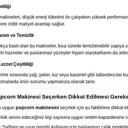
liliği
akineleri, düşük enerji tüketimi ile çalışırken yüksek performan
ere ciddi maliyet avantajı sağlar.
anım ve Temizlik
kça basit olan bu makineler, kısa sürede temizlenebilir yapıya sa
ilir hazneler ve paslanmaz yüzeyler hijyen standartlarını da artırı
zzet Çeşitliliği
me sırasında yağ, şeker, tuz veya karamel gibi tatlandırıcılar kull
aromalarda ürün sunumu yapmanıza olanak tanır.
opcorn Makinesi Seçerken Dikkat Edilmesi Gerek
en uygun
popcorn makinesini
seçmek için şu faktörlere dikkat et
nlük servis edeceğiniz kişi sayısına uygun üretim kapasitesine s
: Sağlam ve uzun ömürlü kullanım için paslanmaz çelik modeller 