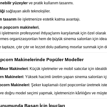
nebilir yüzeyler
ve pratik kullanım tasarımı.
iği
sağlayan akıllı teknolojiler.
n tasarım
ile işletmenize estetik katma avantajı.
n popcorn makineleri
,
 işletmenin profesyonel ihtiyaçlarını karşılamak için özel olarak 
mes organizasyonları hem de büyük sinema salonları için idea
 taptaze, çıtır çıtır ve lezzet dolu patlamış mısırlar sunmak için 
opcorn Makinelerinde Popüler Modeller
Mısır Makineleri
: Küçük işletmeler ve mobil satıcılar için idealdir
rn Makineleri
: Yüksek hacimli üretim yapan sinema salonları iç
pcorn Makineleri
: Şeker kaplamalı özel popcornlar üretmek istey
öre doğru model seçimi yapmak, işletmenizin kârlılığını ve müşte
numunda Başarı İçin İpuçları