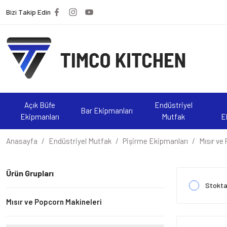
Bizi Takip Edin
Açık Büfe
Endüstriyel
Bar Ekipmanları
Ekipmanları
Mutfak
E
Anasayfa
Endüstriyel Mutfak
Pişirme Ekipmanları
Mısır ve
Ürün Grupları
Stokta
Mısır ve Popcorn Makineleri