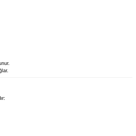
unur.
lar.
ır: