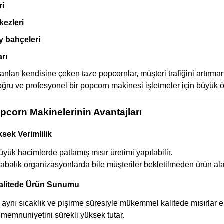
ri
kezleri
y bahçeleri
arı
nları kendisine çeken taze popcornlar, müşteri trafiğini artırmanın
ğru ve profesyonel bir popcorn makinesi işletmeler için büyük ö
opcorn Makinelerinin Avantajları
ksek Verimlilik
yük hacimlerde patlamış mısır üretimi yapılabilir.
balık organizasyonlarda bile müşteriler bekletilmeden ürün alab
Kalitede Ürün Sunumu
aynı sıcaklık ve pişirme süresiyle mükemmel kalitede mısırlar el
memnuniyetini sürekli yüksek tutar.