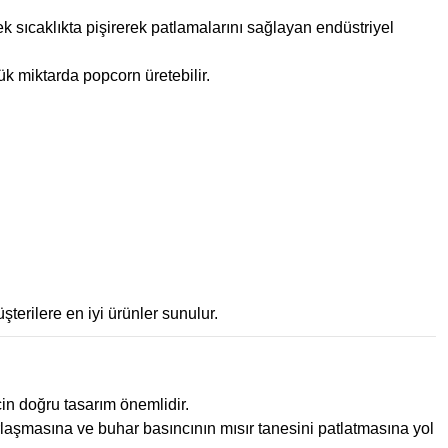
sek sıcaklıkta pişirerek patlamalarını sağlayan endüstriyel
k miktarda popcorn üretebilir.
terilere en iyi ürünler sunulur.
çin doğru tasarım önemlidir.
arlaşmasına ve buhar basıncının mısır tanesini patlatmasına yol