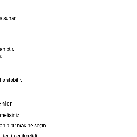
s sunar.
hiptir.
r.
anılabilir.
enler
melisiniz:
ahip bir makine seçin.
tercih edilmelidir.