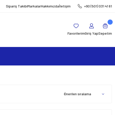
Sipariş Takibi
Markalar
Hakkımızda
İletişim
+90 (501) 031 41 61
Favorilerim
Giriş Yap
Sepetim