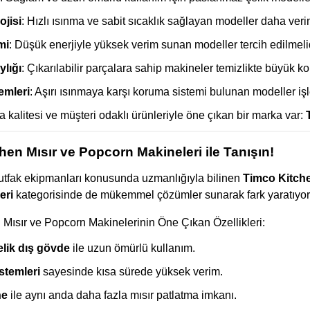
ojisi
: Hızlı ısınma ve sabit sıcaklık sağlayan modeller daha veriml
mi
: Düşük enerjiyle yüksek verim sunan modeller tercih edilmelid
ylığı
: Çıkarılabilir parçalara sahip makineler temizlikte büyük kol
emleri
: Aşırı ısınmaya karşı koruma sistemi bulunan modeller işl
a kalitesi ve müşteri odaklı ürünleriyle öne çıkan bir marka var:
hen Mısır ve Popcorn Makineleri ile Tanışın!
utfak ekipmanları konusunda uzmanlığıyla bilinen
Timco Kitch
eri
kategorisinde de mükemmel çözümler sunarak fark yaratıyor
 Mısır ve Popcorn Makinelerinin Öne Çıkan Özellikleri:
lik dış gövde
ile uzun ömürlü kullanım.
istemleri
sayesinde kısa sürede yüksek verim.
ne
ile aynı anda daha fazla mısır patlatma imkanı.