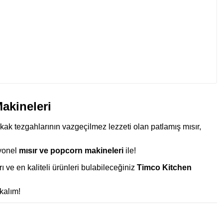
akineleri
kak tezgahlarının vazgeçilmez lezzeti olan patlamış mısır,
syonel
mısır ve popcorn makineleri
ile!
arı ve en kaliteli ürünleri bulabileceğiniz
Timco Kitchen
ıkalım!