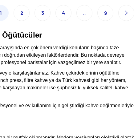
1
2
3
4
..
9
 Öğütücüler
 arayışında en çok önem verdiği konuların başında taze
ını doğrudan etkileyen faktörlerdendir. Bu noktada devreye
profesyonel baristalar için vazgeçilmez bir yere sahiptir.
veyle karşılaştırılamaz. Kahve çekirdeklerinin öğütülme
ch press, filtre kahve ya da Türk kahvesi gibi her yöntem,
lde karşılayan makineler ise şüphesiz ki yüksek kaliteli kahve
fesyonel ve ev kullanımı için geliştirdiği kahve değirmenleriyle
an bir mutfak ekipmanıdır. Modern versiyonları elektrikli olarak