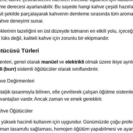
tme derecesi ayarlanabilir. Bu sayede hangi kahve çeşidi hazırla
eşit şekilde parçalayarak kahvenin demleme sırasında tüm aroma 
kahve deneyimi sunar.
lerinin tazeliğini en üst düzeyde tutmanın en etkili yolu, içece
 lüks değil, kaliteli kahve için zorunlu bir ekipmandır.
tücüsü Türleri
nleri, genel olarak
manüel
ve
elektrikli
olmak üzere ikiye ayrı
li (burr)
sistemli öğütücüler olarak sınıflandırılır.
hve Değirmenleri
taljik tasarımıyla bilinen, elle çevrilerek çalışan öğütme sistemle
avantajları vardır. Ancak zaman ve emek gerektirir.
Kahve Öğütücüler
ve yüksek hacimli kullanım için uygundur. Günümüzde çoğu profes
aman tasarrufu sağlaması, homojen öğütüm yapabilmesi ve ayarl