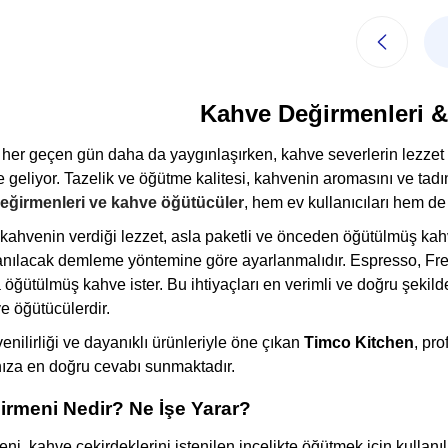
Kahve Değirmenleri &
 her geçen gün daha da yaygınlaşırken, kahve severlerin lezzet
 geliyor. Tazelik ve öğütme kalitesi, kahvenin aromasını ve tad
eğirmenleri ve kahve öğütücüler
, hem ev kullanıcıları hem de 
 kahvenin verdiği lezzet, asla paketli ve önceden öğütülmüş kah
lanılacak demleme yöntemine göre ayarlanmalıdır. Espresso, Fren
kta öğütülmüş kahve ister. Bu ihtiyaçları en verimli ve doğru şeki
e öğütücülerdir.
nilirliği ve dayanıklı ürünleriyle öne çıkan
Timco Kitchen
, pro
nıza en doğru cevabı sunmaktadır.
rmeni Nedir? Ne İşe Yarar?
i, kahve çekirdeklerini istenilen incelikte öğütmek için kullanıl