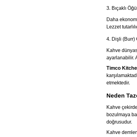
3. Bıçaklı Öğü
Daha ekonomik
Lezzet tutarlı
4. Dişli (Burr
Kahve dünyasın
ayarlanabilir.
Timco Kitch
karşılamaktadı
etmektedir.
Neden Taz
Kahve çekirdeğ
bozulmaya baş
doğrusudur.
Kahve demleme