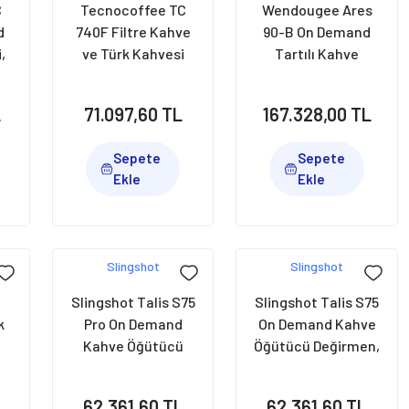
C
Tecnocoffee TC
Wendougee Ares
d
740F Filtre Kahve
90-B On Demand
,
ve Türk Kahvesi
Tartılı Kahve
Değirmeni, 74 mm,
Değirmeni, 90 mm,
Beyaz
Siyah
L
71.097,60 TL
167.328,00 TL
Sepete
Sepete
Ekle
Ekle
Slingshot
Slingshot
Slingshot Talis S75
Slingshot Talis S75
k
Pro On Demand
On Demand Kahve
Kahve Öğütücü
Öğütücü Değirmen,
Değirmen, 75 mm,
75 mm, Siyah
Siyah
L
62.361,60 TL
62.361,60 TL