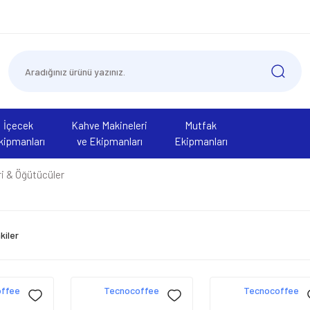
İçecek
Kahve Makineleri
Mutfak
kipmanları
ve Ekipmanları
Ekipmanları
i & Öğütücüler
kiler
ffee
Tecnocoffee
Tecnocoffee