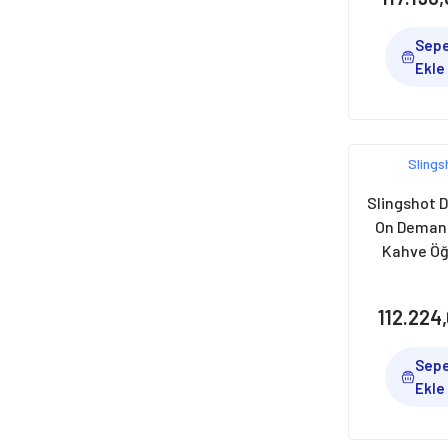
Slingshot (5)
Sep
Carimali (4)
Ekle
KEF (4)
Tecnocoffee (4)
Anfim (3)
Slings
Cinoart (3)
Slingshot D
On Deman
Cunill (3)
Kahve Ö
Faema (3)
Değirmen,
Siy
Casadio (2)
112.224
Conti Monaco (2)
Sep
DALLA CORTE (2)
Ekle
Obel Mito (2)