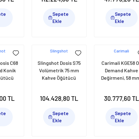
ete
Sepete
Sepete
Ekle
Ekle
hot
Slingshot
Carimali
osis C68
Slingshot Dosis S75
Carimali KGE58 
d Konik
Volümetrik 75 mm
Demand Kahve
ğütücü
Kahve Öğütücü
Değirmeni, 58 m
 68 mm,
Değirmen, Siyah
Siyah
ah
,00 TL
104.428,80 TL
30.777,60 T
ete
Sepete
Sepete
Ekle
Ekle