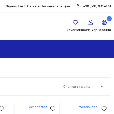
Sipariş Takibi
Markalar
Hakkımızda
İletişim
+90 (501) 031 41 61
Favorilerim
Giriş Yap
Sepetim
Tecnocoffee
Wendougee