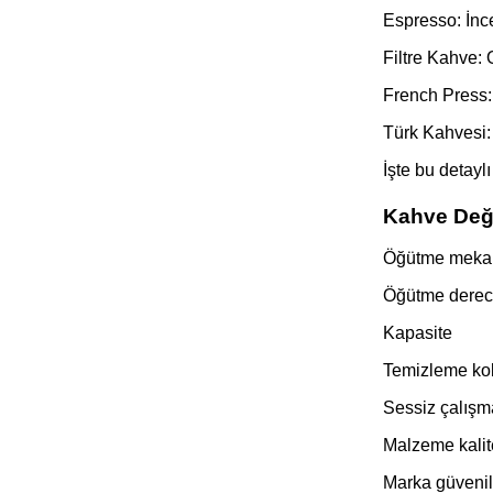
Espresso: İn
Filtre Kahve:
French Press:
Türk Kahvesi:
İşte bu detayl
Kahve Deği
Öğütme mekaniz
Öğütme derece
Kapasite
Temizleme kol
Sessiz çalışm
Malzeme kalit
Marka güvenili