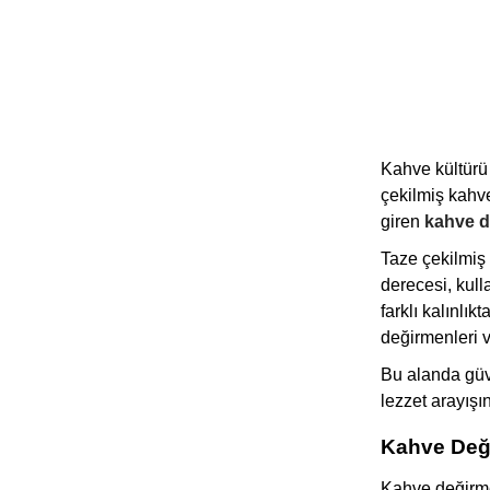
Vosco (2)
Wendougee (2)
Empero (1)
Konchero (1)
La Cimbali (1)
Kahve kültürü
çekilmiş kahve
Mypresso (1)
giren
kahve d
Sanremo (1)
Taze çekilmiş
derecesi, kul
farklı kalınlı
değirmenleri v
Bu alanda güve
lezzet arayışı
Kahve Deği
Kahve değirmen