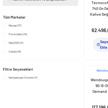
Tecnocof
740 On 
Kahve Değ
Tüm Markalar
74 mm, 
Macap (17)
62.496,
Fiorenzato (14)
Sep
MAZZER (11)
Ekle
Ceado (9)
EUREKA (8)
Filtre Seçenekleri
Mahlkönig (7)
Wendo
DİTTİNG (6)
Kampanyalı Ürünler (1)
Wendouge
90-B-D
Nuova Simonelli (6)
Demand T
Victoria Arduino (6)
Kahve Değ
90 mm, 
Santos (5)
117.196