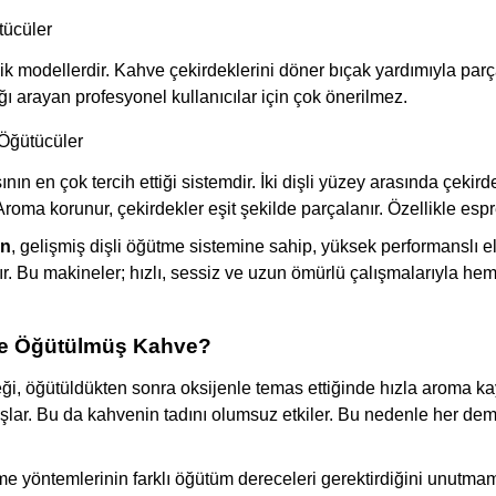
tücüler
 modellerdir. Kahve çekirdeklerini döner bıçak yardımıyla parç
lığı arayan profesyonel kullanıcılar için çok önerilmez.
) Öğütücüler
ın en çok tercih ettiği sistemdir. İki dişli yüzey arasında çekird
 Aroma korunur, çekirdekler eşit şekilde parçalanır. Özellikle espr
en
, gelişmiş dişli öğütme sistemine sahip, yüksek performanslı el
r. Bu makineler; hızlı, sessiz ve uzun ömürlü çalışmalarıyla hem
e Öğütülmüş Kahve?
i, öğütüldükten sonra oksijenle temas ettiğinde hızla aroma kay
lar. Bu da kahvenin tadını olumsuz etkiler. Bu nedenle her dem
 yöntemlerinin farklı öğütüm dereceleri gerektirdiğini unutmam