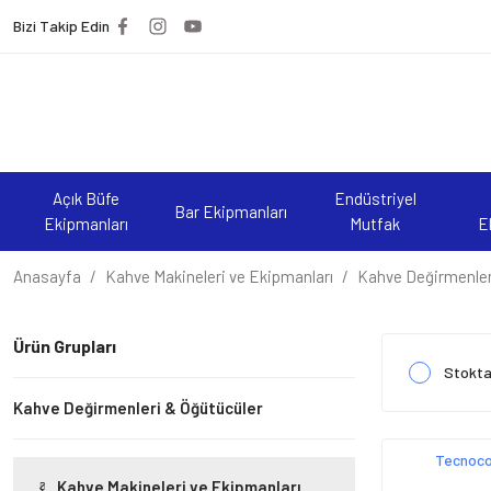
Bizi Takip Edin
Açık Büfe
Endüstriyel
Bar Ekipmanları
Ekipmanları
Mutfak
E
Anasayfa
Kahve Makineleri ve Ekipmanları
Kahve Değirmenler
Ürün Grupları
Stokta
Kahve Değirmenleri & Öğütücüler
Tecnoco
Kahve Makineleri ve Ekipmanları