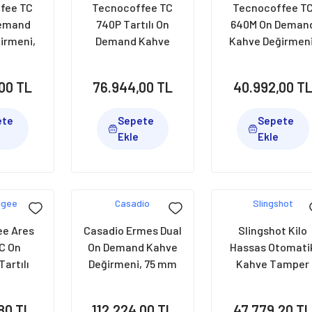
fee TC
Tecnocoffee TC
Tecnocoffee T
Demand
740P Tartılı On
640M On Deman
irmeni,
Demand Kahve
Kahve Değirmeni
Siyah
Değirmeni, 74 mm,
64 mm, Beyaz
Siyah
00 TL
76.944,00 TL
40.992,00 T
ete
Sepete
Sepete
Ekle
Ekle
ugee
Casadio
Slingshot
e Ares
Casadio Ermes Dual
Slingshot Kilo
C On
On Demand Kahve
Hassas Otomati
artılı
Değirmeni, 75 mm
Kahve Tamper
irmeni,
Siyah
,80 TL
112.224,00 TL
47.779,20 T