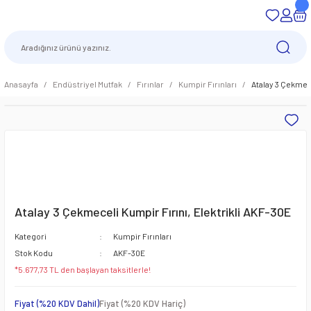
Anasayfa
Endüstriyel Mutfak
Fırınlar
Kumpir Fırınları
Atalay 3 Çekmece
Atalay 3 Çekmeceli Kumpir Fırını, Elektrikli AKF-30E
Kategori
Kumpir Fırınları
Stok Kodu
AKF-30E
*5.677,73 TL den başlayan taksitlerle!
Fiyat (%20 KDV Dahil)
Fiyat (%20 KDV Hariç)