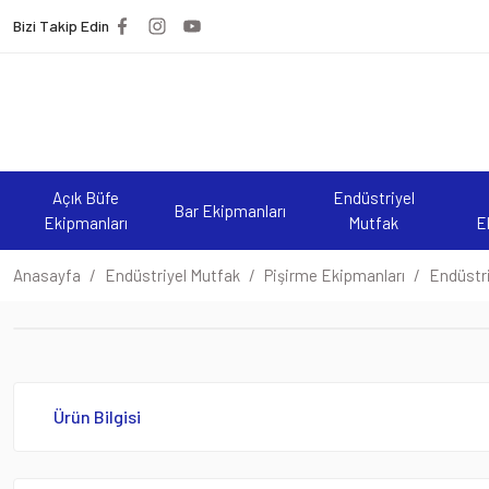
Bizi Takip Edin
Açık Büfe
Endüstriyel
Bar Ekipmanları
Ekipmanları
Mutfak
E
Anasayfa
Endüstriyel Mutfak
Pişirme Ekipmanları
Endüstri
Ürün Bilgisi