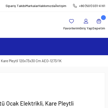
Sipariş Takibi
Markalar
Hakkımızda
İletişim
+90 (501) 031 41 61
Favorilerim
Giriş Yap
Sepetim
i, Kare Pleytli 120x73x30 Cm AEO-1273/1K
tü Ocak Elektrikli, Kare Pleytli