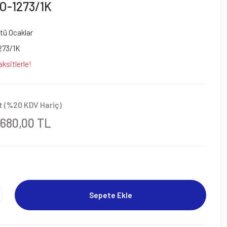
O-1273/1K
tü Ocaklar
273/1K
ksitlerle!
t (%20 KDV Hariç)
.680,00 TL
Sepete Ekle