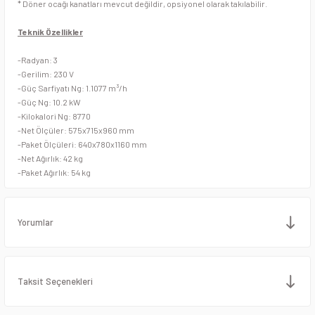
* Döner ocağı kanatları mevcut değildir, opsiyonel olarak takılabilir.
Stand Mikserler
Piliç Çevirme Makineleri
Teknik Özellikler
Streç Makineleri
Pleyt Izgaralar
-Radyan: 3
-Gerilim: 230 V
Tabak Kapatma Makineleri
Salamanderler
-Güç Sarfiyatı Ng: 1.1077 m³/h
-Güç Ng: 10.2 kW
Tulumba ve Köfte Şekillendirme Makineleri
Şiş Kebap Döner Ocağı
-Kilokalori Ng: 8770
-Net Ölçüler: 575x715x960 mm
Vakum Makineleri
Sulu Izgaralar
-Paket Ölçüleri: 640x780x1160 mm
-Net Ağırlık: 42 kg
-Paket Ağırlık: 54 kg
Yufka Açma Makineleri
Tost Makineleri
Zırh Makineleri
Waffle Makineleri
Yorumlar
Taksit Seçenekleri