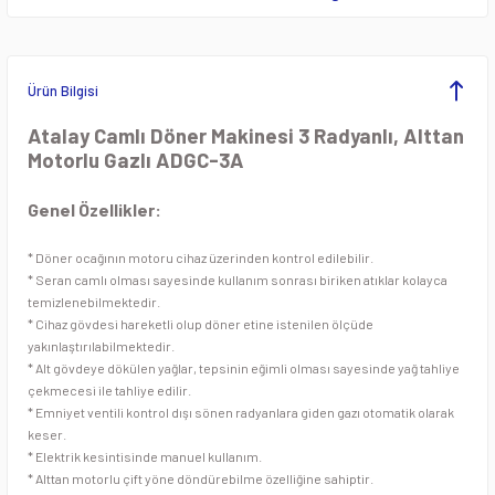
ezgahları
Pide ve Lahmacun Fırını
Öğütücü Makineleri
Krep Makineleri
rı
Pizza Fırınları
Patates ve Soğan Soyma Makineleri
Lavataşlı Izgaralar
Ürün Bilgisi
eleri
Tandır Fırınları
Planet Mikserler
Makarna Fritözleri
Atalay Camlı Döner Makinesi 3 Radyanlı, Alttan
Motorlu Gazlı ADGC-3A
Taş Tabanlı Pizza Fırınlar
Sebze Doğrama Makineleri
Mısır Haşlama Kazanı
Genel Özellikler:
pları
Sebze Kurutma Makineleri
Mısır ve Popcorn Makineleri
* Döner ocağının motoru cihaz üzerinden kontrol edilebilir.
* Seran camlı olması sayesinde kullanım sonrası biriken atıklar kolayca
Dolapları
Sebze Yıkama Makineleri
Oluklu ızgaralar
temizlenebilmektedir.
* Cihaz gövdesi hareketli olup döner etine istenilen ölçüde
ç Tezgahları
Soğan Doğrama Makineleri
Pankek Makineleri
yakınlaştırılabilmektedir.
* Alt gövdeye dökülen yağlar, tepsinin eğimli olması sayesinde yağ tahliye
çekmecesi ile tahliye edilir.
 Tezgahları
Soğutuculu Kıyma Makineleri
Patates Cips Makineleri
* Emniyet ventili kontrol dışı sönen radyanlara giden gazı otomatik olarak
keser.
Dolapları
Spiral Hamur Yoğurma Makinesi
Patates Dinlendirme Ünitesi
* Elektrik kesintisinde manuel kullanım.
* Alttan motorlu çift yöne döndürebilme özelliğine sahiptir.