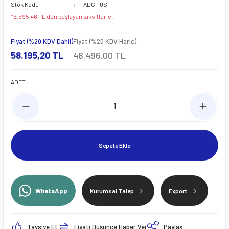
Stok Kodu
ADG-10S
*6.595,46 TL den başlayan taksitlerle!
Fiyat (%20 KDV Dahil)
Fiyat (%20 KDV Hariç)
58.195,20 TL
48.496,00 TL
ADET:
Sepete Ekle
WhatsApp
Kurumsal Talep
Export
Tavsiye Et
Fiyatı Düşünce Haber Ver
Paylaş