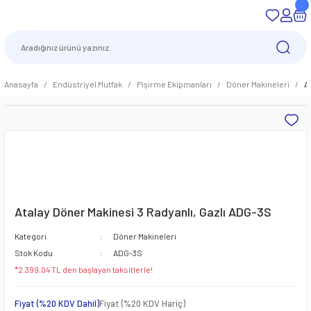
Anasayfa
Endüstriyel Mutfak
Pişirme Ekipmanları
Döner Makineleri
A
Atalay Döner Makinesi 3 Radyanlı, Gazlı ADG-3S
Kategori
Döner Makineleri
Stok Kodu
ADG-3S
*2.399,04 TL den başlayan taksitlerle!
Fiyat (%20 KDV Dahil)
Fiyat (%20 KDV Hariç)