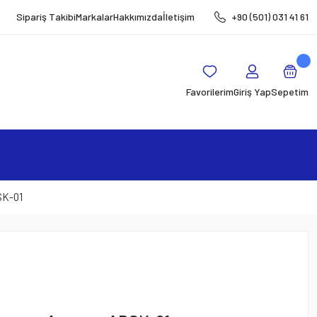
Sipariş Takibi
Markalar
Hakkımızda
İletişim
+90 (501) 031 41 61
Favorilerim
Giriş Yap
Sepetim
SK-01