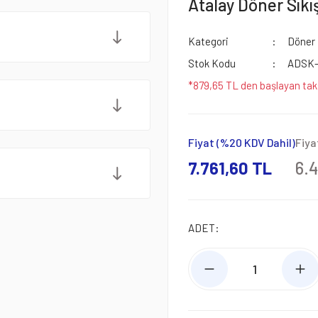
Atalay Döner Sıkı
Kategori
Döner 
Stok Kodu
ADSK-
*879,65 TL den başlayan taks
Fiyat (%20 KDV Dahil)
Fiya
7.761,60 TL
6.
ADET: