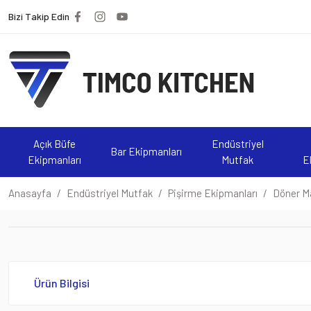
Bizi Takip Edin
Açık Büfe
Endüstriyel
Bar Ekipmanları
Ekipmanları
Mutfak
E
Anasayfa
Endüstriyel Mutfak
Pişirme Ekipmanları
Döner Ma
Ürün Bilgisi