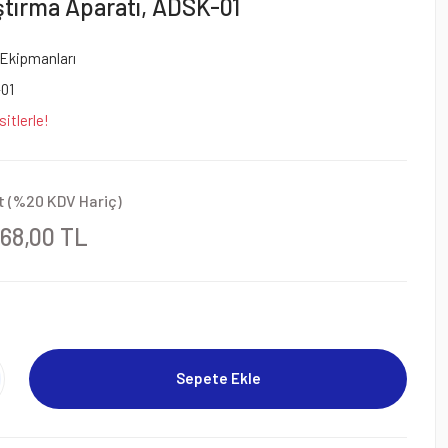
ştırma Aparatı, ADSK-01
Ekipmanları
01
itlerle!
t (%20 KDV Hariç)
468,00 TL
Sepete Ekle