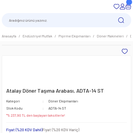
Anasayfa
Endüstriyel Mutfak
Pişirme Ekipmanları
Döner Makineleri
D
Atalay Döner Taşıma Arabası, ADTA-14 ST
Kategori
Döner Ekipmanları
Stok Kodu
ADTA-14 ST
*5.237,90 TL den başlayan taksitlerle!
Fiyat (%20 KDV Dahil)
Fiyat (%20 KDV Hariç)