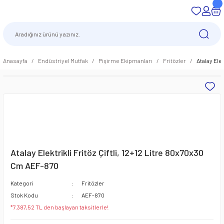
Anasayfa
Endüstriyel Mutfak
Pişirme Ekipmanları
Fritözler
Atalay Ele
Atalay Elektrikli Fritöz Çiftli, 12+12 Litre 80x70x30
Cm AEF-870
Kategori
Fritözler
Stok Kodu
AEF-870
*7.387,52 TL den başlayan taksitlerle!