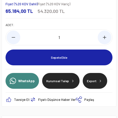
Fiyat (%20 KDV Dahil)
Fiyat (%20 KDV Hariç)
65.184,00 TL
54.320,00 TL
ADET:
Sepete Ekle
WhatsApp
Kurumsal Talep
Export
Tavsiye Et
Fiyatı Düşünce Haber Ver
Paylaş