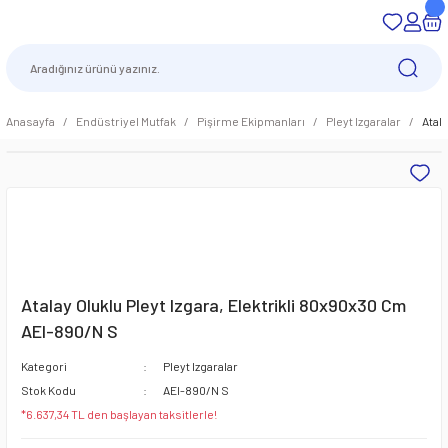
Anasayfa
Endüstriyel Mutfak
Pişirme Ekipmanları
Pleyt Izgaralar
Atal
Atalay Oluklu Pleyt Izgara, Elektrikli 80x90x30 Cm
AEI-890/N S
Kategori
Pleyt Izgaralar
Stok Kodu
AEI-890/N S
*6.637,34 TL den başlayan taksitlerle!