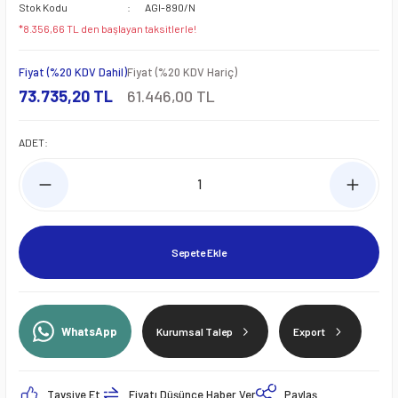
Stok Kodu
AGI-890/N
*8.356,66 TL den başlayan taksitlerle!
Fiyat (%20 KDV Dahil)
Fiyat (%20 KDV Hariç)
73.735,20 TL
61.446,00 TL
ADET:
Sepete Ekle
WhatsApp
Kurumsal Talep
Export
Tavsiye Et
Fiyatı Düşünce Haber Ver
Paylaş