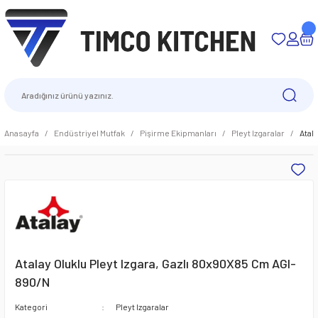
Anasayfa
Endüstriyel Mutfak
Pişirme Ekipmanları
Pleyt Izgaralar
Atal
Atalay Oluklu Pleyt Izgara, Gazlı 80x90X85 Cm AGI-
890/N
Kategori
Pleyt Izgaralar