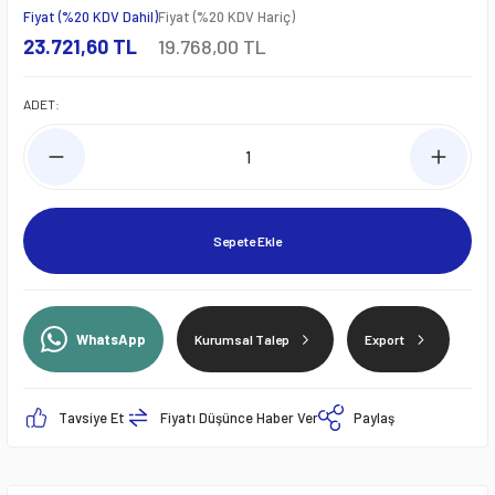
Fiyat (%20 KDV Dahil)
Fiyat (%20 KDV Hariç)
23.721,60 TL
19.768,00 TL
ADET:
Sepete Ekle
WhatsApp
Kurumsal Talep
Export
Tavsiye Et
Fiyatı Düşünce Haber Ver
Paylaş