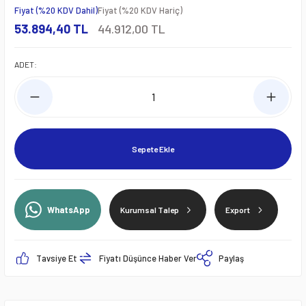
Fiyat (%20 KDV Dahil)
Fiyat (%20 KDV Hariç)
53.894,40 TL
44.912,00 TL
ADET:
Sepete Ekle
WhatsApp
Kurumsal Talep
Export
Tavsiye Et
Fiyatı Düşünce Haber Ver
Paylaş