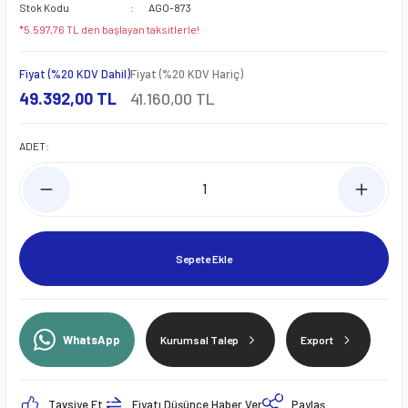
Stok Kodu
AGO-873
*5.597,76 TL den başlayan taksitlerle!
Fiyat (%20 KDV Dahil)
Fiyat (%20 KDV Hariç)
49.392,00 TL
41.160,00 TL
ADET:
Sepete Ekle
WhatsApp
Kurumsal Talep
Export
Tavsiye Et
Fiyatı Düşünce Haber Ver
Paylaş