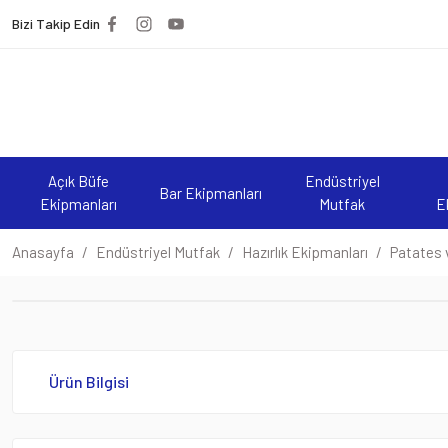
Bizi Takip Edin
Açık Büfe
Endüstriyel
Bar Ekipmanları
Ekipmanları
Mutfak
E
Anasayfa
Endüstriyel Mutfak
Hazırlık Ekipmanları
Patates 
Ürün Bilgisi