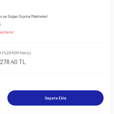
s ve Soğan Soyma Makineleri
5
sitlerle!
t (%20 KDV Hariç)
.278,40 TL
Sepete Ekle