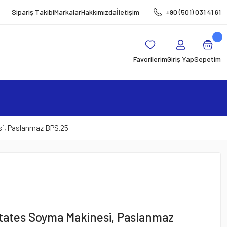
Sipariş Takibi
Markalar
Hakkımızda
İletişim
+90 (501) 031 41 61
Favorilerim
Giriş Yap
Sepetim
si, Paslanmaz BPS.25
atates Soyma Makinesi, Paslanmaz