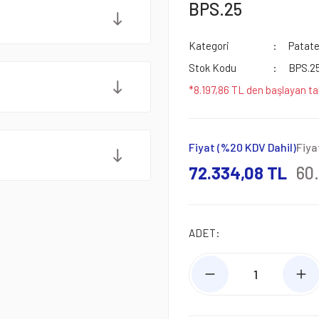
BPS.25
Kategori
Patate
Stok Kodu
BPS.2
*8.197,86 TL den başlayan tak
Fiyat (%20 KDV Dahil)
Fiya
72.334,08 TL
60
ADET: