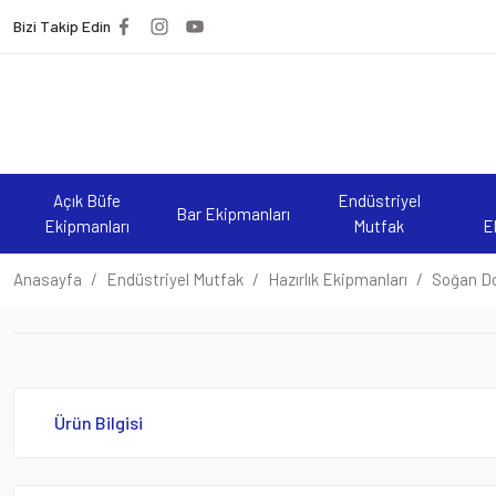
Bizi Takip Edin
Açık Büfe
Endüstriyel
Bar Ekipmanları
Ekipmanları
Mutfak
E
Anasayfa
Endüstriyel Mutfak
Hazırlık Ekipmanları
Soğan Do
Ürün Bilgisi