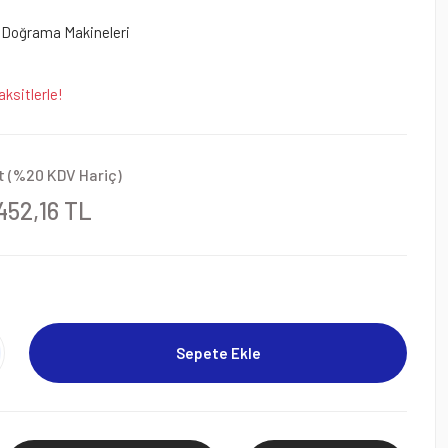
 Doğrama Makineleri
ksitlerle!
t (%20 KDV Hariç)
452,16 TL
Sepete Ekle