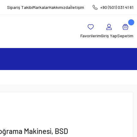
Sipariş Takibi
Markalar
Hakkımızda
İletişim
+90 (501) 031 41 61
Favorilerim
Giriş Yap
Sepetim
oğrama Makinesi, BSD