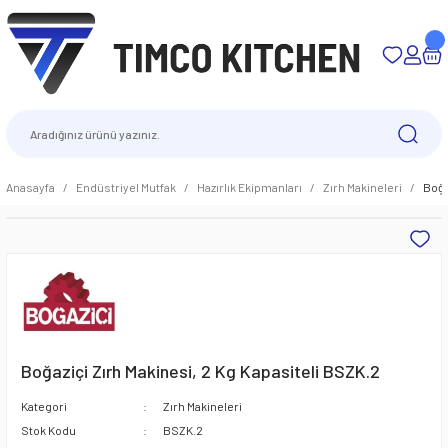
Anasayfa
Endüstriyel Mutfak
Hazırlık Ekipmanları
Zırh Makineleri
Boğa
Boğaziçi Zırh Makinesi, 2 Kg Kapasiteli BSZK.2
Kategori
Zırh Makineleri
Stok Kodu
BSZK.2