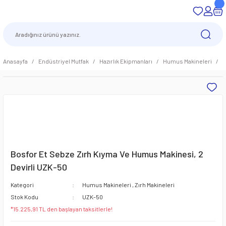
Anasayfa
Endüstriyel Mutfak
Hazırlık Ekipmanları
Humus Makineleri
B
Bosfor Et Sebze Zırh Kıyma Ve Humus Makinesi, 2
Devirli UZK-50
Kategori
Humus Makineleri
,
Zırh Makineleri
Stok Kodu
UZK-50
*15.225,91 TL den başlayan taksitlerle!