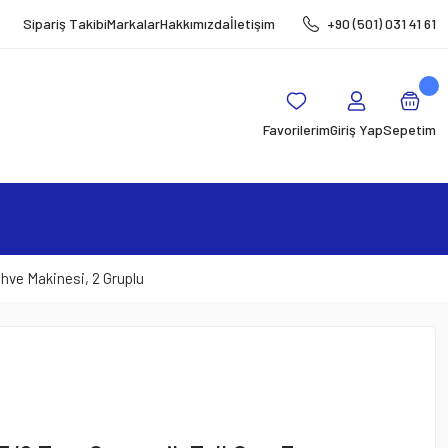
Sipariş Takibi
Markalar
Hakkımızda
İletişim
+90 (501) 031 41 61
Favorilerim
Giriş Yap
Sepetim
ve Makinesi, 2 Gruplu