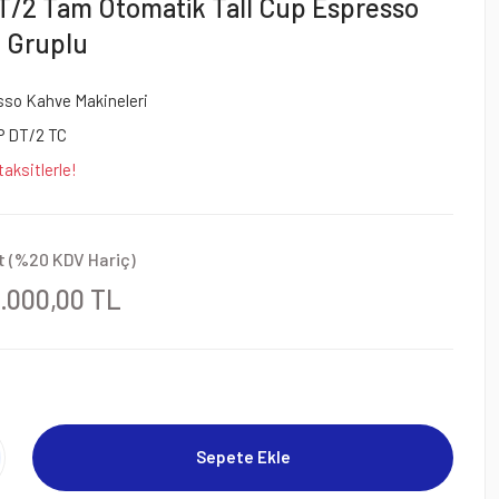
T/2 Tam Otomatik Tall Cup Espresso
2 Gruplu
so Kahve Makineleri
P DT/2 TC
aksitlerle!
t (%20 KDV Hariç)
8.000,00 TL
Sepete Ekle