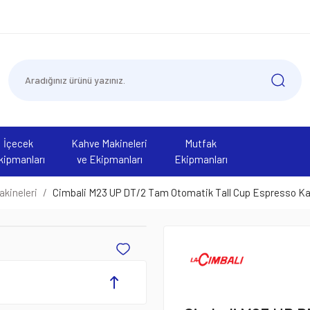
İçecek
Kahve Makineleri
Mutfak
kipmanları
ve Ekipmanları
Ekipmanları
kineleri
Cimbali M23 UP DT/2 Tam Otomatik Tall Cup Espresso Kah