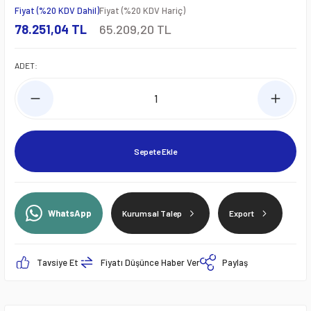
Fiyat (%20 KDV Dahil)
Fiyat (%20 KDV Hariç)
78.251,04 TL
65.209,20 TL
ADET:
Sepete Ekle
WhatsApp
Kurumsal Talep
Export
Tavsiye Et
Fiyatı Düşünce Haber Ver
Paylaş