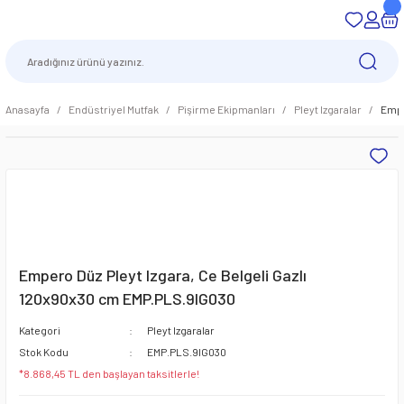
Anasayfa
Endüstriyel Mutfak
Pişirme Ekipmanları
Pleyt Izgaralar
Empe
Empero Düz Pleyt Izgara, Ce Belgeli Gazlı
120x90x30 cm EMP.PLS.9IG030
Kategori
Pleyt Izgaralar
Stok Kodu
EMP.PLS.9IG030
*8.868,45 TL den başlayan taksitlerle!