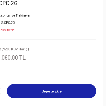
.CPC.2G
so Kahve Makineleri
LS.CPC.2G
aksitlerle!
t (%20 KDV Hariç)
8.080,00 TL
Sepete Ekle