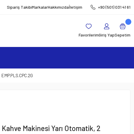
Sipariş Takibi
Markalar
Hakkımızda
İletişim
+90 (501) 031 41 61
Favorilerim
Giriş Yap
Sepetim
u EMP.PLS.CPC.2G
Kahve Makinesi Yarı Otomatik, 2