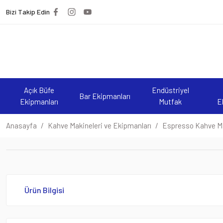
Bizi Takip Edin
Açık Büfe
Endüstriyel
Bar Ekipmanları
Ekipmanları
Mutfak
E
Anasayfa
Kahve Makineleri ve Ekipmanları
Espresso Kahve Ma
Ürün Bilgisi