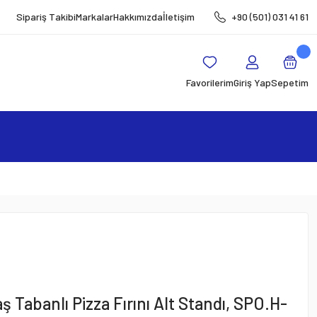
Sipariş Takibi
Markalar
Hakkımızda
İletişim
+90 (501) 031 41 61
Favorilerim
Giriş Yap
Sepetim
 Tabanlı Pizza Fırını Alt Standı, SPO.H-