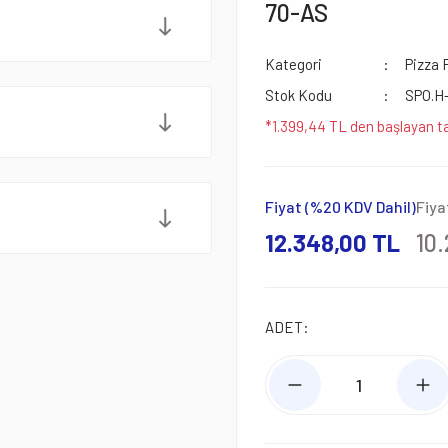
70-AS
Kategori
Pizza F
Stok Kodu
SPO.H
*1.399,44 TL den başlayan ta
Fiyat (%20 KDV Dahil)
Fiya
12.348,00 TL
10
ADET: