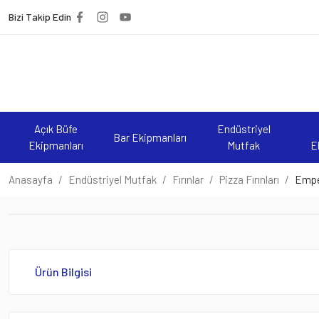
Bizi Takip Edin
Açık Büfe
Endüstriyel
Bar Ekipmanları
Ekipmanları
Mutfak
E
Anasayfa
Endüstriyel Mutfak
Fırınlar
Pizza Fırınları
Emper
Ürün Bilgisi