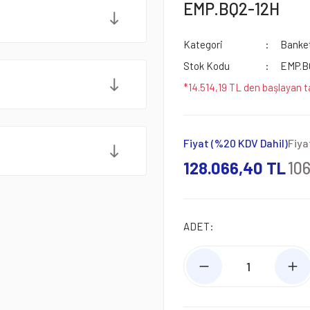
EMP.BQ2-12H
Kategori
Banket
Stok Kodu
EMP.B
*14.514,19 TL den başlayan ta
Fiyat (%20 KDV Dahil)
Fiya
128.066,40 TL
10
ADET: