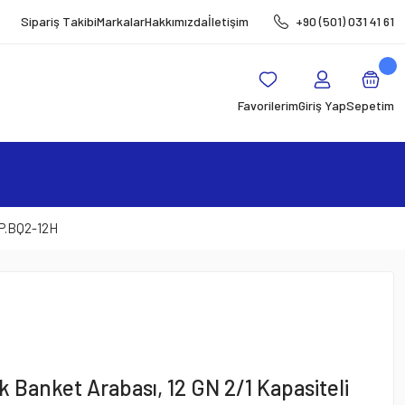
Sipariş Takibi
Markalar
Hakkımızda
İletişim
+90 (501) 031 41 61
Favorilerim
Giriş Yap
Sepetim
MP.BQ2-12H
 Banket Arabası, 12 GN 2/1 Kapasiteli