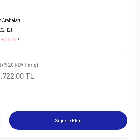
 Arabaları
Q2-12H
ksitlerle!
t (%20 KDV Hariç)
6.722,00 TL
Sepete Ekle