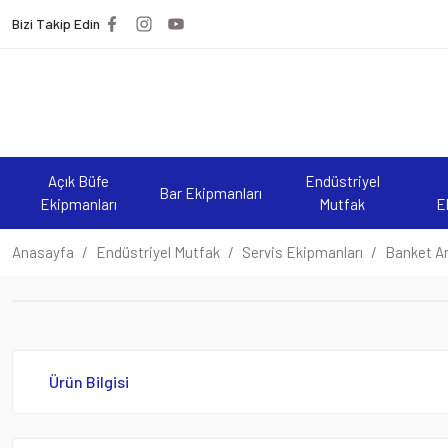
Bizi Takip Edin
Açık Büfe
Endüstriyel
Bar Ekipmanları
Ekipmanları
Mutfak
E
Anasayfa
Endüstriyel Mutfak
Servis Ekipmanları
Banket Ar
Ürün Bilgisi