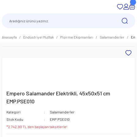
Anasayfa
Endüstriyel Mutfak
Pişirme Ekipmanları
Salamanderler
Emp
Empero Salamander Elektrikli, 45x50x51 cm
EMP.PSE010
Kategori
Salamanderler
Stok Kodu
EMP.PSE010
*2.742,90 TL den başlayan taksitlerle!