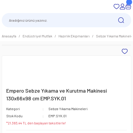
Anasayfa
Endüstriyel Mutfak
Hazırlık Ekipmanları
Sebze Yıkama Makinele
Empero Sebze Yıkama ve Kurutma Makinesi
130x66x98 cm EMP.SYK.01
Kategori
Sebze Yıkama Makineleri
Stok Kodu
EMP.SYK.01
*21.383,44 TL den başlayan taksitlerle!