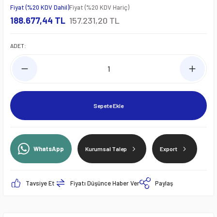
Fiyat (%20 KDV Dahil)
Fiyat (%20 KDV Hariç)
188.677,44 TL
157.231,20 TL
ADET:
Sepete Ekle
WhatsApp
Kurumsal Talep
Export
Tavsiye Et
Fiyatı Düşünce Haber Ver
Paylaş