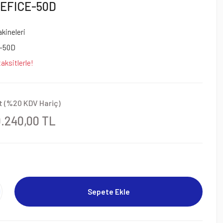
, EFICE-50D
kineleri
-50D
aksitlerle!
t (%20 KDV Hariç)
0.240,00 TL
Sepete Ekle