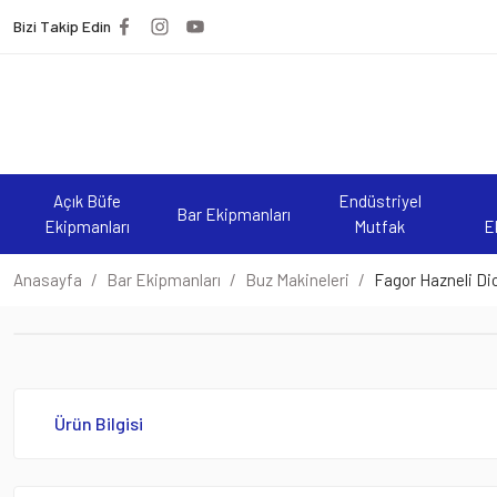
Bizi Takip Edin
Açık Büfe
Endüstriyel
Bar Ekipmanları
Ekipmanları
Mutfak
E
Anasayfa
Bar Ekipmanları
Buz Makineleri
Fagor Hazneli Di
Ürün Bilgisi