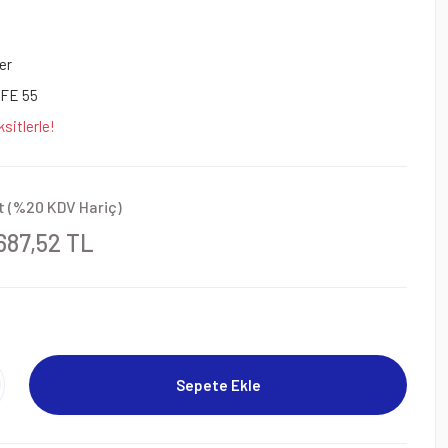
er
FE 55
sitlerle!
t (%20 KDV Hariç)
687,52 TL
Sepete Ekle