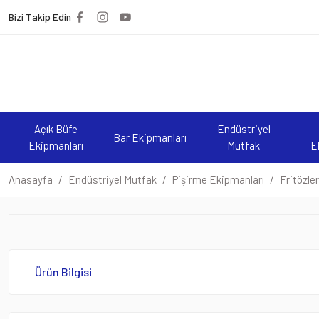
Bizi Takip Edin
Açık Büfe
Endüstriyel
Bar Ekipmanları
Ekipmanları
Mutfak
E
Anasayfa
Endüstriyel Mutfak
Pişirme Ekipmanları
Fritözler
Ürün Bilgisi