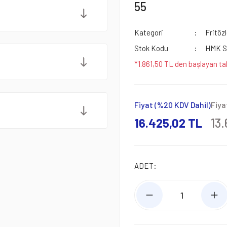
55
Kategori
Fritözl
Stok Kodu
HMK S
*1.861,50 TL den başlayan tak
Fiyat (%20 KDV Dahil)
Fiya
16.425,02 TL
13.
ADET: