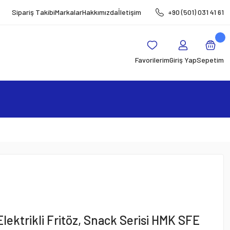
Sipariş Takibi
Markalar
Hakkımızda
İletişim
+90 (501) 031 41 61
Favorilerim
Giriş Yap
Sepetim
lektrikli Fritöz, Snack Serisi HMK SFE