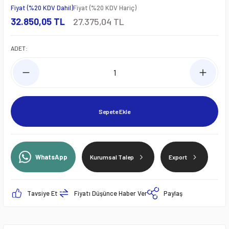
Fiyat (%20 KDV Dahil)
Fiyat (%20 KDV Hariç)
32.850,05 TL
27.375,04 TL
ADET:
Sepete Ekle
WhatsApp
Kurumsal Talep
Export
Tavsiye Et
Fiyatı Düşünce Haber Ver
Paylaş