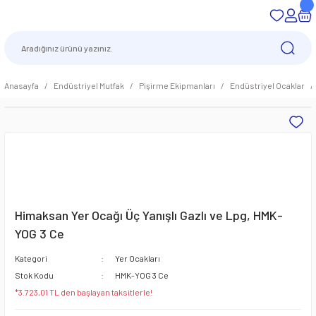
Anasayfa
Endüstriyel Mutfak
Pişirme Ekipmanları
Endüstriyel Ocaklar
Himaksan Yer Ocağı Üç Yanışlı Gazlı ve Lpg, HMK-
YOG 3 Ce
Kategori
Yer Ocakları
Stok Kodu
HMK-YOG 3 Ce
*3.723,01 TL den başlayan taksitlerle!