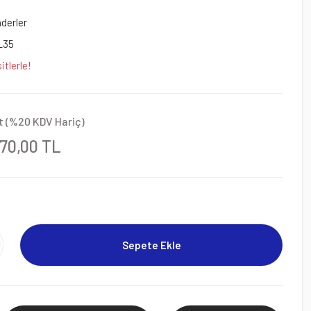
nderler
L35
itlerle!
t (%20 KDV Hariç)
670,00 TL
Sepete Ekle