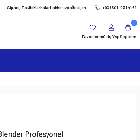
Sipariş Takibi
Markalar
Hakkımızda
İletişim
+90 (501) 031 41 61
Favorilerim
Giriş Yap
Sepetim
Blender Profesyonel