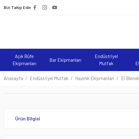
Bizi Takip Edin
Açık Büfe
Endüstriyel
Bar Ekipmanları
Ekipmanları
Mutfak
E
Anasayfa
Endüstriyel Mutfak
Hazırlık Ekipmanları
El Blende
Ürün Bilgisi