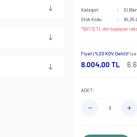
Kategori
El Ble
Stok Kodu
BL25 
*907,12 TL den başlayan taks
Fiyat (%20 KDV Dahil)
Fiya
8.004,00 TL
6.
ADET: