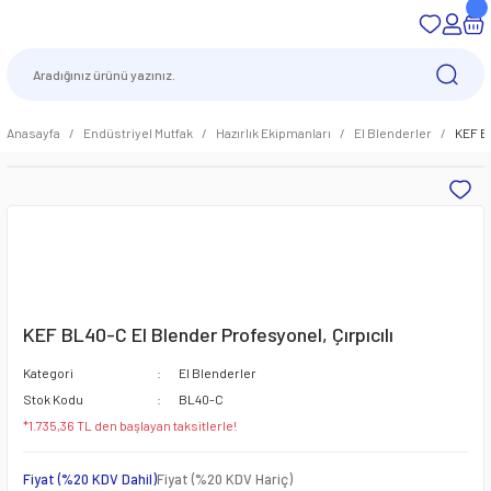
Anasayfa
Endüstriyel Mutfak
Hazırlık Ekipmanları
El Blenderler
KEF BL
KEF BL40-C El Blender Profesyonel, Çırpıcılı
Kategori
El Blenderler
Stok Kodu
BL40-C
*1.735,36 TL den başlayan taksitlerle!
Fiyat (%20 KDV Dahil)
Fiyat (%20 KDV Hariç)