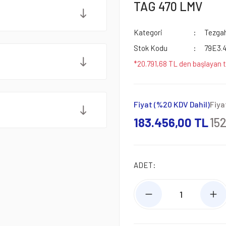
TAG 470 LMV
Kategori
Tezgah
Stok Kodu
79E3.
*20.791,68 TL den başlayan t
Fiyat (%20 KDV Dahil)
Fiya
183.456,00 TL
15
ADET: