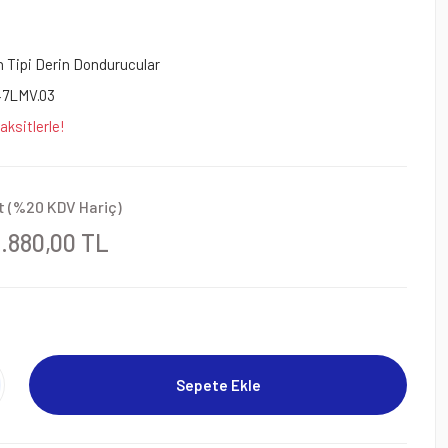
 Tipi Derin Dondurucular
47LMV.03
aksitlerle!
t (%20 KDV Hariç)
2.880,00 TL
Sepete Ekle