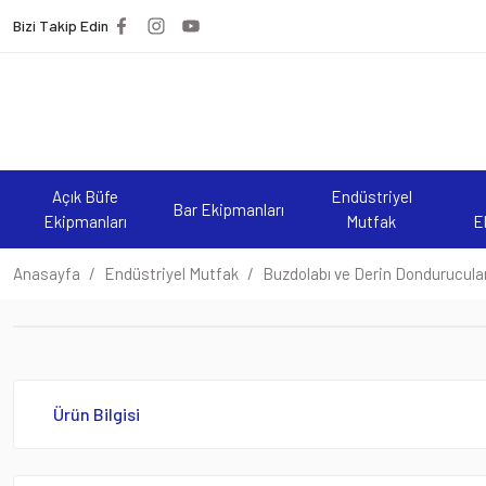
Bizi Takip Edin
Açık Büfe
Endüstriyel
Bar Ekipmanları
Ekipmanları
Mutfak
E
Anasayfa
Endüstriyel Mutfak
Buzdolabı ve Derin Dondurucula
Ürün Bilgisi