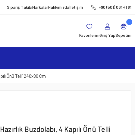
Sipariş Takibi
Markalar
Hakkımızda
İletişim
+90 (501) 031 41 61
Favorilerim
Giriş Yap
Sepetim
apılı Önü Telli 240x80 Cm
Hazırlık Buzdolabı, 4 Kapılı Önü Telli