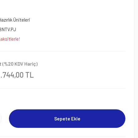
azırlık Üniteleri
48NTV.PJ
aksitlerle!
t (%20 KDV Hariç)
9.744,00 TL
Sepete Ekle