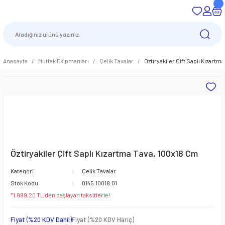
Anasayfa
Mutfak Ekipmanları
Çelik Tavalar
Öztiryakiler Çift Saplı Kızartm
Öztiryakiler Çift Saplı Kızartma Tava, 100x18 Cm
Kategori
Çelik Tavalar
Stok Kodu
0145.10018.01
*1.999,20 TL den başlayan taksitlerle!
Fiyat (%20 KDV Dahil)
Fiyat (%20 KDV Hariç)