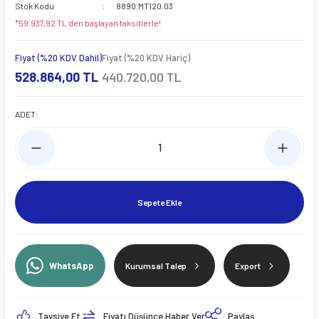
Stok Kodu
8890.MT120.03
*59.937,92 TL den başlayan taksitlerle!
Fiyat (%20 KDV Dahil)
Fiyat (%20 KDV Hariç)
528.864,00 TL
440.720,00 TL
ADET:
Sepete Ekle
WhatsApp
Kurumsal Talep
Export
Tavsiye Et
Fiyatı Düşünce Haber Ver
Paylaş