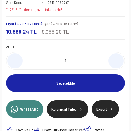
Stok Kodu
0913.00507.01
*1.231,51 TL den başlayan taksitlerle!
Fiyat (%20 KDV Dahil)
Fiyat (%20 KDV Hariç)
10.866,24 TL
9.055,20 TL
ADET:
Sepete Ekle
WhatsApp
Kurumsal Talep
Export
Tavsiye Et
Fiyatı Düşünce Haber Ver
Paylaş