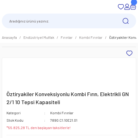
Anasayfa
Endüstriyel Mutfak
Fırınlar
Kombi Fırınlar
Öztiryakiler Konve
Öztiryakiler Konveksiyonlu Kombi Fırın, Elektrikli GN
2/1 10 Tepsi Kapasiteli
Kategori
Kombi Fırınlar
Stok Kodu
7890.C1.10E21.01
*55.825,28 TL den başlayan taksitlerle!