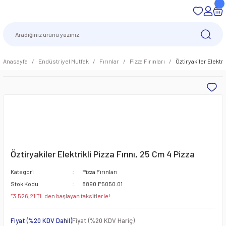
Anasayfa
Endüstriyel Mutfak
Fırınlar
Pizza Fırınları
Öztiryakiler Elektri
Öztiryakiler Elektrikli Pizza Fırını, 25 Cm 4 Pizza
Kategori
Pizza Fırınları
Stok Kodu
8890.P5050.01
*3.526,21 TL den başlayan taksitlerle!
Fiyat (%20 KDV Dahil)
Fiyat (%20 KDV Hariç)