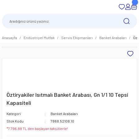
Anasayfa
Endüstriyel Mutfak
Servis Ekipmanları
Banket Arabaları
Özt
Öztiryakiler Isıtmalı Banket Arabası, Gn 1/1 10 Tepsi
Kapasiteli
Kategori
Banket Arabaları
Stok Kodu
7868.52108.10
*7.796,88 TL den başlayan taksitlerle!