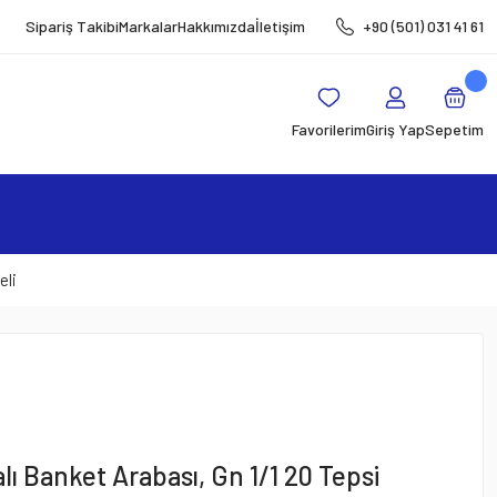
Sipariş Takibi
Markalar
Hakkımızda
İletişim
+90 (501) 031 41 61
Favorilerim
Giriş Yap
Sepetim
eli
alı Banket Arabası, Gn 1/1 20 Tepsi