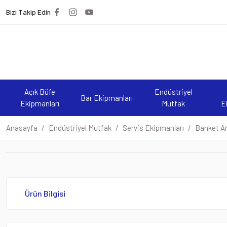
Bizi Takip Edin
Açık Büfe
Endüstriyel
Bar Ekipmanları
Ekipmanları
Mutfak
E
Anasayfa
Endüstriyel Mutfak
Servis Ekipmanları
Banket Ar
Ürün Bilgisi