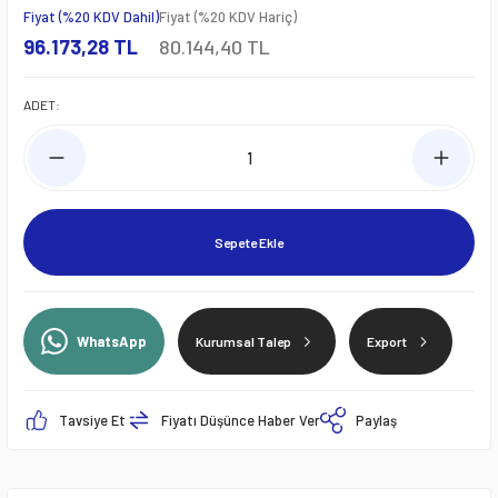
Fiyat (%20 KDV Dahil)
Fiyat (%20 KDV Hariç)
96.173,28 TL
80.144,40 TL
ADET:
Sepete Ekle
WhatsApp
Kurumsal Talep
Export
Tavsiye Et
Fiyatı Düşünce Haber Ver
Paylaş