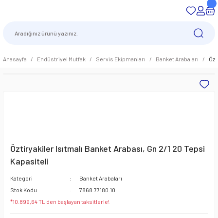
Anasayfa
Endüstriyel Mutfak
Servis Ekipmanları
Banket Arabaları
Özt
Öztiryakiler Isıtmalı Banket Arabası, Gn 2/1 20 Tepsi
Kapasiteli
Kategori
Banket Arabaları
Stok Kodu
7868.77180.10
*10.899,64 TL den başlayan taksitlerle!