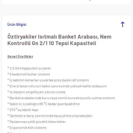
ezgahları
Pide ve Lahmacun Fırını
Öğütücü Makineleri
Krep Makineleri
rı
Pizza Fırınları
Patates ve Soğan Soyma Makineleri
Lavataşlı Izgaralar
Ürün Bilgisi
eleri
Tandır Fırınları
Planet Mikserler
Makarna Fritözleri
Öztiryakiler Isıtmalı Banket Arabası, Nem
Kontrollü Gn 2/1 10 Tepsi Kapasiteli
Taş Tabanlı Pizza Fırınlar
Sebze Doğrama Makineleri
Mısır Haşlama Kazanı
Genel Özellikler
pları
Sebze Kurutma Makineleri
Mısır ve Popcorn Makineleri
* 2,5 litre kapasiteli su tankı
* 5 kademeli buhar sistemi
Dolapları
Sebze Yıkama Makineleri
Oluklu ızgaralar
* İç kabinin kenarları yuvarlak pres baskı raf sistemi
* Enerji tasarrufu için kabin çevresinde yüksek kalite izolasyon
* Isı kaybını engelleyen silicon conta
ç Tezgahları
Soğan Doğrama Makineleri
Pankek Makineleri
* Banket arabalarında kuru veya nemli konveksiyonlu ısıtma sistemi
* Kabin iç sıcaklığını 85 °C kadar ayarlayabilme
 Tezgahları
Soğutuculu Kıyma Makineleri
Patates Cips Makineleri
* 270 ° açılabilir kapı
* Darbelere karşı çevresinde kauçuk koruma takozları
Dolapları
Spiral Hamur Yoğurma Makinesi
Patates Dinlendirme Ünitesi
* Paslanmaz çelik gövdeli tekerlekler
* Ergonomik kilit sistemi