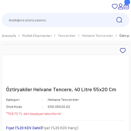
Anasayfa
Mutfak Ekipmanları
Tencereler
Helvane Tencereler
Öztirya
Öztiryakiler Helvane Tencere, 40 Litre 55x20 Cm
Kategori
Helvane Tencereler
Stok Kodu
0110.05520.02
*759,70 TL den başlayan taksitlerle!
Fiyat (%20 KDV Dahil)
Fiyat (%20 KDV Hariç)