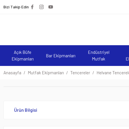
Bizi Takip Edin
Açık Büfe
Endüstriyel
Bar Ekipmanları
Ekipmanları
Mutfak
E
Anasayfa
Mutfak Ekipmanları
Tencereler
Helvane Tencerel
Ürün Bilgisi