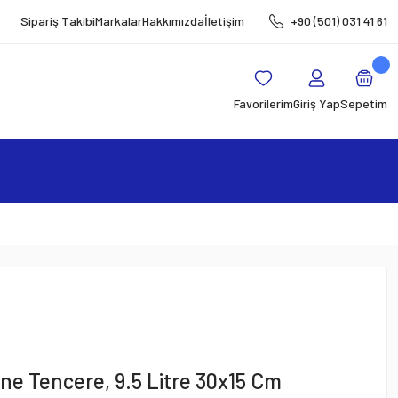
Sipariş Takibi
Markalar
Hakkımızda
İletişim
+90 (501) 031 41 61
Favorilerim
Giriş Yap
Sepetim
ane Tencere, 9.5 Litre 30x15 Cm