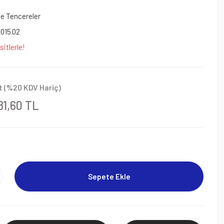
e Tencereler
3015.02
itlerle!
t (%20 KDV Hariç)
81,60 TL
Sepete Ekle