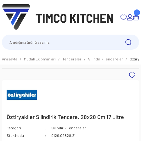
Anasayfa
Mutfak Ekipmanları
Tencereler
Silindirik Tencereler
Öztiry
Öztiryakiler Silindirik Tencere, 28x28 Cm 17 Litre
Kategori
Silindirik Tencereler
Stok Kodu
0120.02828.21