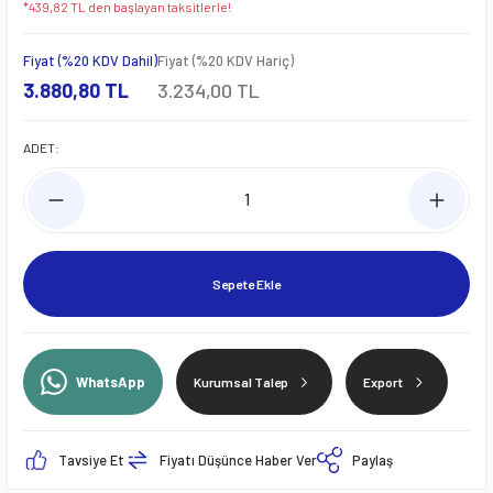
*439,82 TL den başlayan taksitlerle!
Fiyat (%20 KDV Dahil)
Fiyat (%20 KDV Hariç)
3.880,80 TL
3.234,00 TL
ADET:
Sepete Ekle
WhatsApp
Kurumsal Talep
Export
Tavsiye Et
Fiyatı Düşünce Haber Ver
Paylaş