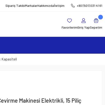
Sipariş Takibi
Markalar
Hakkımızda
İletişim
+90 (501) 031 41 61
Favorilerim
Giriş Yap
Sepetim
iç Kapasiteli
Çevirme Makinesi Elektrikli, 15 Piliç