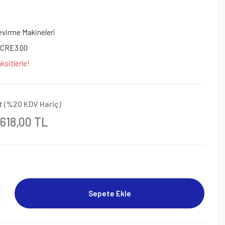
Çevirme Makineleri
0CRE3.00
ksitlerle!
t (%20 KDV Hariç)
618,00 TL
Sepete Ekle