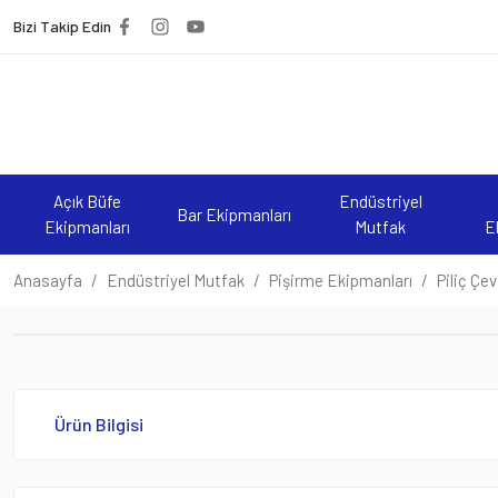
Bizi Takip Edin
Açık Büfe
Endüstriyel
Bar Ekipmanları
Ekipmanları
Mutfak
E
Anasayfa
Endüstriyel Mutfak
Pişirme Ekipmanları
Piliç Çe
Ürün Bilgisi