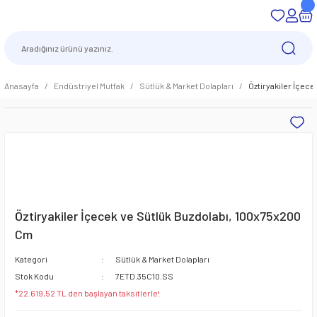
Anasayfa
Endüstriyel Mutfak
Sütlük & Market Dolapları
Öztiryakiler İçec
Öztiryakiler İçecek ve Sütlük Buzdolabı, 100x75x200
Cm
Kategori
Sütlük & Market Dolapları
Stok Kodu
7ETD.35C10.SS
*22.619,52 TL den başlayan taksitlerle!