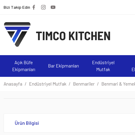
Bizi Takip Edin
Açık Büfe
Endüstriyel
Bar Ekipmanları
Ekipmanları
Mutfak
E
Anasayfa
Endüstriyel Mutfak
Benmariler
Benmari & Yemekl
Ürün Bilgisi