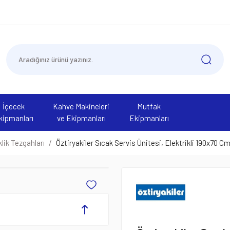
İçecek
Kahve Makineleri
Mutfak
kipmanları
ve Ekipmanları
Ekipmanları
ik Tezgahları
Öztiryakiler Sıcak Servis Ünitesi, Elektrikli 190x70 C