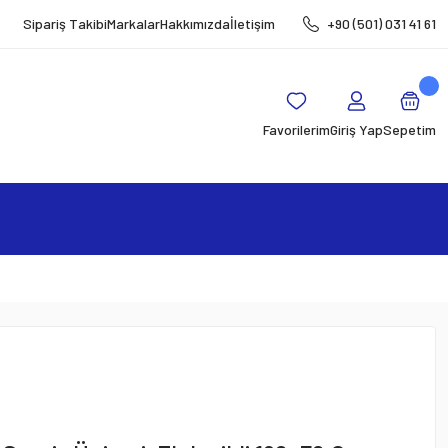
Sipariş Takibi
Markalar
Hakkımızda
İletişim
+90 (501) 031 41 61
Favorilerim
Giriş Yap
Sepetim
m