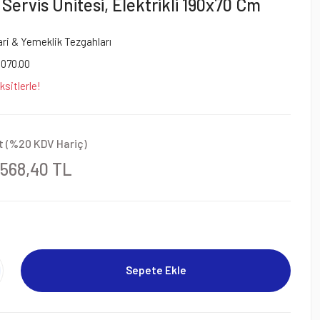
 Servis Ünitesi, Elektrikli 190x70 Cm
i & Yemeklik Tezgahları
9070.00
ksitlerle!
t (%20 KDV Hariç)
.568,40 TL
Sepete Ekle