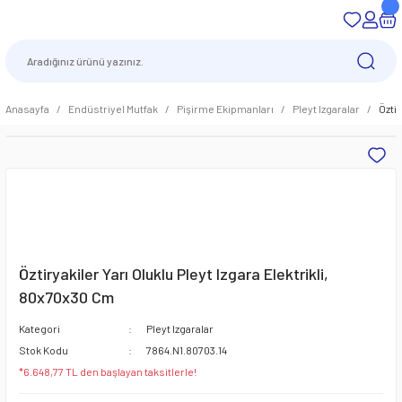
Anasayfa
Endüstriyel Mutfak
Pişirme Ekipmanları
Pleyt Izgaralar
Öztir
Öztiryakiler Yarı Oluklu Pleyt Izgara Elektrikli,
80x70x30 Cm
Kategori
Pleyt Izgaralar
Stok Kodu
7864.N1.80703.14
*6.648,77 TL den başlayan taksitlerle!